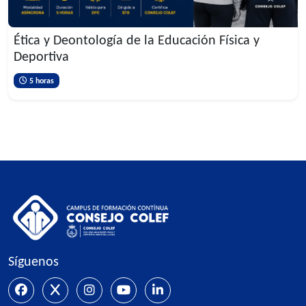
Ética y Deontología de la Educación Física y
Deportiva
5 horas
Bloques
Bloques
Síguenos